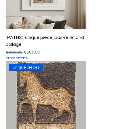
"PATHS": unique piece, bas-relief and
collage
Regular Price
Sale Price
€900.00
€585.00
promozione
Unique pieces