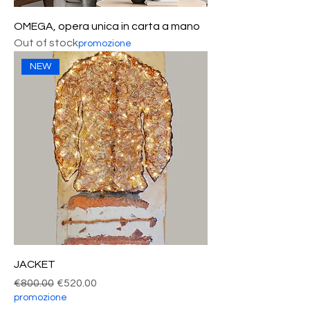
OMEGA, opera unica in carta a mano
Out of stock
promozione
NEW
JACKET
Regular Price
Sale Price
€800.00
€520.00
promozione