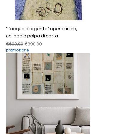
"L'acqua d'argento":opera unica,
collage e polpa di carta
Regular Price
Sale Price
€600.00
€390.00
promozione