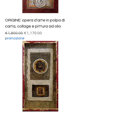
ORIGINE: opera d'arte in polpa di
carta, collage e pittura ad olio
Regular Price
Sale Price
€1,800.00
€1,170.00
promozione