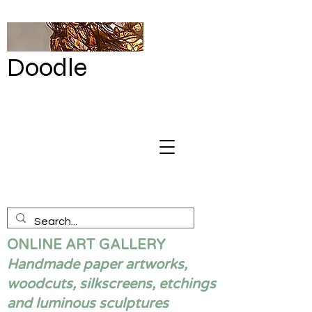
Doodle
by Renata
Giannelli
ONLINE ART GALLERY
Handmade paper artworks,
woodcuts, silkscreens, etchings
and luminous sculptures