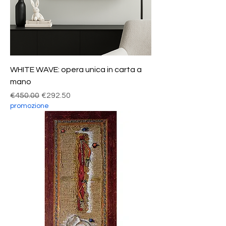
WHITE WAVE: opera unica in carta a
mano
Regular Price
Sale Price
€450.00
€292.50
promozione