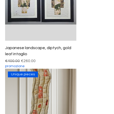
Japanese landscape, diptych, gold
leaf intaglio
Regular Price
Sale Price
€400.00
€260.00
promozione
Unique pieces