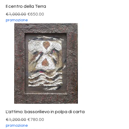
Il centro della Terra
Regular Price
Sale Price
€1,000.00
€650.00
promozione
L'attimo: bassorilievo in polpa di carta
Regular Price
Sale Price
€1,200.00
€780.00
promozione