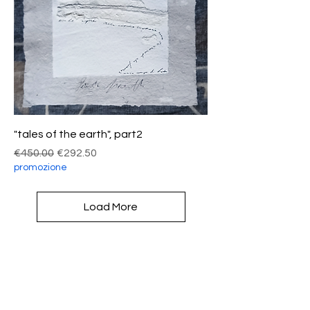
"tales of the earth", part2
Regular Price
Sale Price
€450.00
€292.50
promozione
Load More