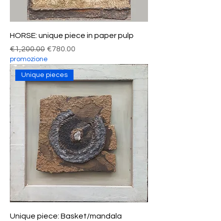
HORSE: unique piece in paper pulp
Regular Price
Sale Price
€1,200.00
€780.00
promozione
Unique pieces
Unique piece: Basket/mandala