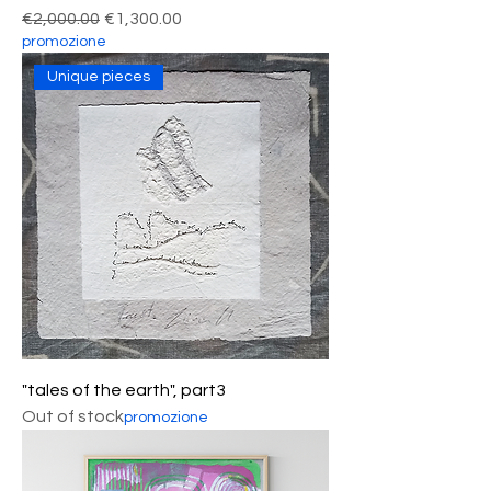
Regular Price
Sale Price
€2,000.00
€1,300.00
promozione
Unique pieces
"tales of the earth", part3
Out of stock
promozione