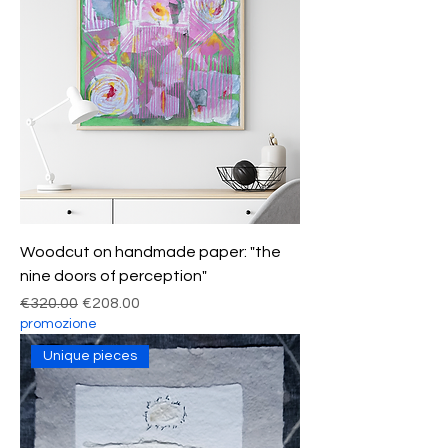
Woodcut on handmade paper: "the
nine doors of perception"
Regular Price
Sale Price
€320.00
€208.00
promozione
Unique pieces