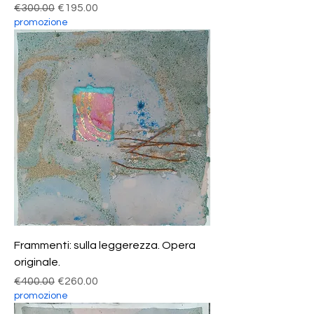
Regular Price
Sale Price
€300.00
€195.00
promozione
Frammenti: sulla leggerezza. Opera
originale.
Regular Price
Sale Price
€400.00
€260.00
promozione