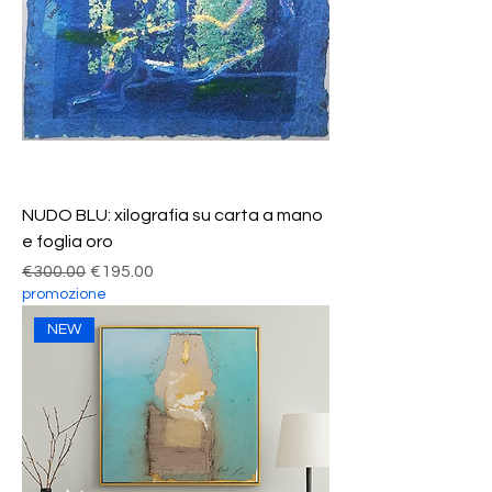
NUDO BLU: xilografia su carta a mano
e foglia oro
Regular Price
Sale Price
€300.00
€195.00
promozione
NEW