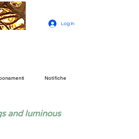
Log In
bbonamenti
Notifiche
gs and luminous