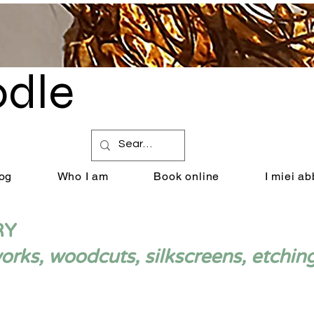
dle
by Renata Giannelli
og
Who I am
Book online
I miei a
RY
ks, woodcuts, silkscreens, etchin