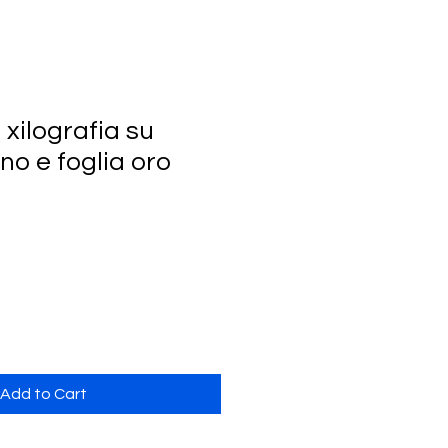
xilografia su
no e foglia oro
Sale
rice
Add to Cart