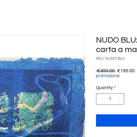
NUDO BLU: 
carta a ma
SKU: NUDO1BLU
Regular
 €300.00 
€195.00
Price
P
promozione
Quantity
*