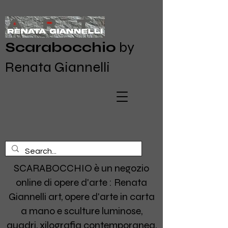
Scarabocchio
by
Renata Giannelli
SCARABOCCHIO è un negozio
online di opere d'arte : Renata
Giannelli art, opere d'arte in carta
a mano e sculture luminose,
quadri, xilografia contemporanea,