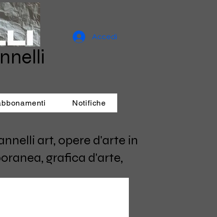
Accedi
nnelli
 abbonamenti
Notifiche
elli art, opere d'arte in
oranea, grafica d'arte,