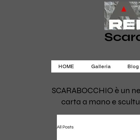
Scar
HOME
Galleria
Blog
SCARABOCCHIO è un negozi
carta a mano e scultu
All Posts