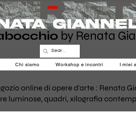
abocchio
by Renata Gia
Chi siamo
Workshop e incontri
I miei
o online di opere d'arte : Renata Giann
re luminose, quadri, xilografia contemp