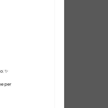
to. ✨
ne per 