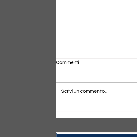
Commenti
Scrivi un commento...
la mia nuova scultura luminosa,
Abito/Luna, è stata
selezionata per la Amsterdam
Art Fair 2025