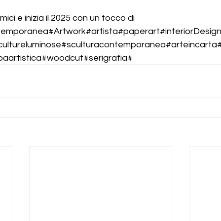
mici e inizia il 2025 con un tocco di 
ntemporanea#Artwork#artista#paperart#interiorDesi
ultureluminose#sculturacontemporanea#arteincarta#
paartistica#woodcut#serigrafia#