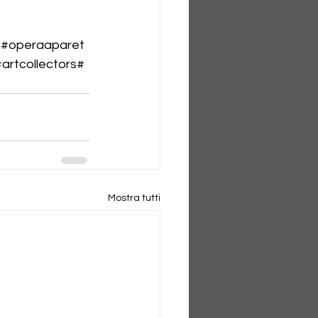
gn#operaaparet
artcollectors#
Mostra tutti