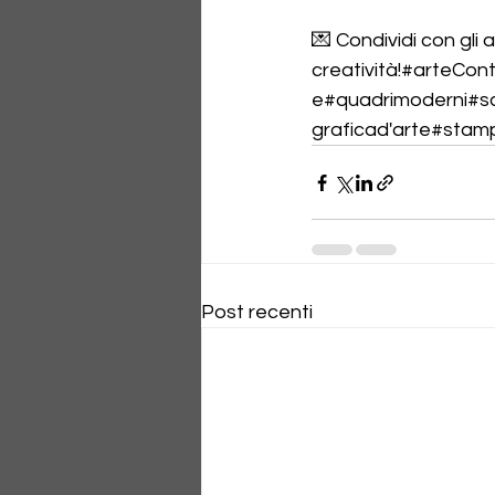
💌 Condividi con gli a
creatività!#arteCo
e#quadrimoderni#sc
graficad'arte#stam
Post recenti