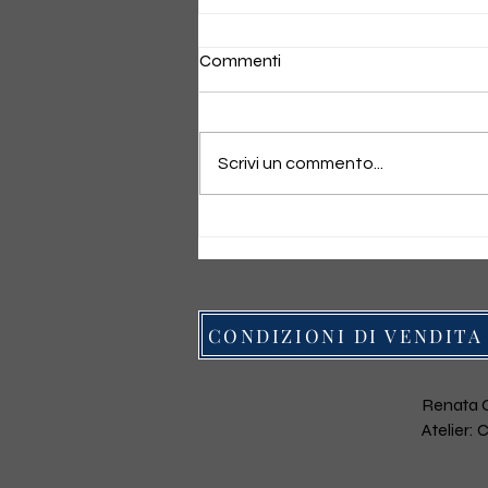
Commenti
Scrivi un commento...
la mia nuova scultura luminosa,
Abito/Luna, è stata
selezionata per la Amsterdam
Art Fair 2025
CONDIZIONI DI VENDITA
Renata G
Atelier