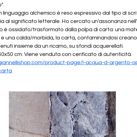
".
 in linguaggio alchemico è reso espressivo dal tipo di scr
 al significato letterale. Ho cercato un'assonanza nell'
 ferro è ossidato/trasformato dalla polpa di carta: una mat
o, e una calda/morbida, la carta, contaminandosi creano
enuti insieme da un ricamo, su sfondi acquerellati. 
0x50 cm. Viene venduta con cerificato di autenticità.
giannellishop.com/product-page/l-acqua-d-argento-o
carta