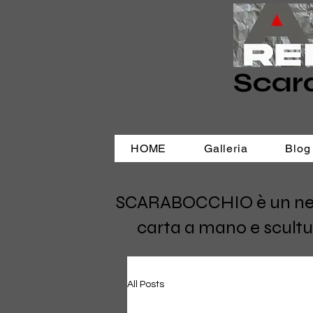
Scar
HOME
Galleria
Blog
SCARABOCCHIO è un negozi
carta a mano e scultu
All Posts