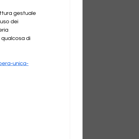
ittura gestuale 
uso dei 
eria 
 qualcosa di 
pera-unica-