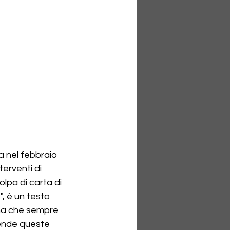
a nel febbraio 
erventi di 
olpa di carta di 
", è un testo 
ina che sempre 
ntende queste 