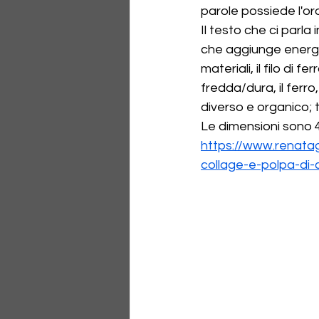
parole possiede l'oro
Il testo che ci parla
che aggiunge energia
materiali, il filo di
fredda/dura, il ferr
diverso e organico; t
Le dimensioni sono 4
https://www.renata
collage-e-polpa-di-