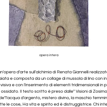
opera intera
'opera d'arte sull'alchimia di Renata Giannelli realizzat
aiata e composta da un collage di mussola di lino con int
visiva e con l'inserimento di elementi tridimensionali in p
 ossidato. Il testo scritto è preso dalle" Visioni di Zosimo
a de"l'acqua d'argento, mistero divino, la maschio femm
utte le cose, Ha vita e spirito ed è distruggistrice. Chi i