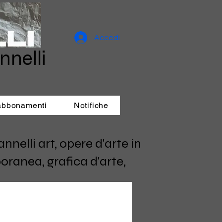
Accedi
nnelli
 abbonamenti
Notifiche
elli art, opere d'arte in
oranea, grafica d'arte,