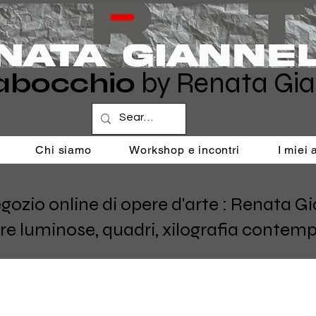
abocchio
by Renata Gia
Chi siamo
Workshop e incontri
I miei
o online di opere d'arte : Renata Giann
re luminose, quadri, xilografia contemp