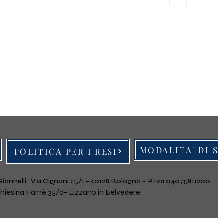
La C
Arte in promozione: inizia l'
anno con Arte e Stile
MODALITA' DI 
POLITICA PER I RESI
iannelli Via Cignani 25/1 - 40128 Bologna -
P.Iva 04075811200
: Chiesina Farnè 35/d- Lizzano in Belvedere