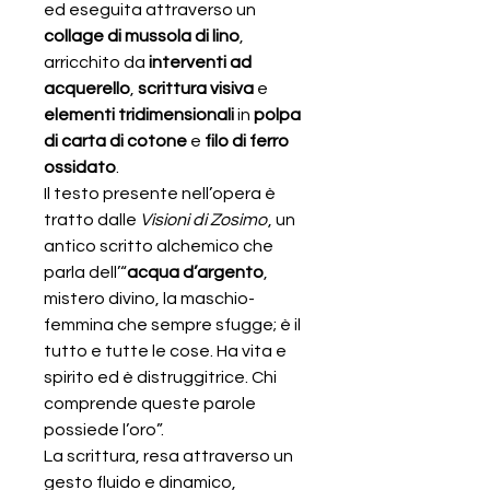
ed eseguita attraverso un
collage di mussola di lino
,
arricchito da
interventi ad
acquerello
,
scrittura visiva
e
elementi tridimensionali
in
polpa
di carta di cotone
e
filo di ferro
ossidato
.
Il testo presente nell’opera è
tratto dalle
Visioni di Zosimo
, un
antico scritto alchemico che
parla dell’“
acqua d’argento
,
mistero divino, la maschio-
femmina che sempre sfugge; è il
tutto e tutte le cose. Ha vita e
spirito ed è distruggitrice. Chi
comprende queste parole
possiede l’oro”.
La scrittura, resa attraverso un
gesto fluido e dinamico,