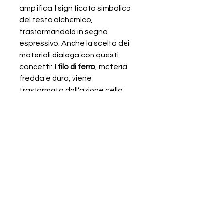
amplifica il significato simbolico
del testo alchemico,
trasformandolo in segno
espressivo. Anche la scelta dei
materiali dialoga con questi
concetti: il
filo di ferro
, materia
fredda e dura, viene
trasformato dall’azione della
polpa di carta
, calda e morbida,
in un processo che genera una
nuova consistenza organica. Il
ricamo che li tiene insieme e gli
sfondi acquerellati
contribuiscono a creare una
superficie vibrante e carica di
rimandi.
L’opera misura
40 × 50 cm
, è un
pezzo unico
e viene fornita con