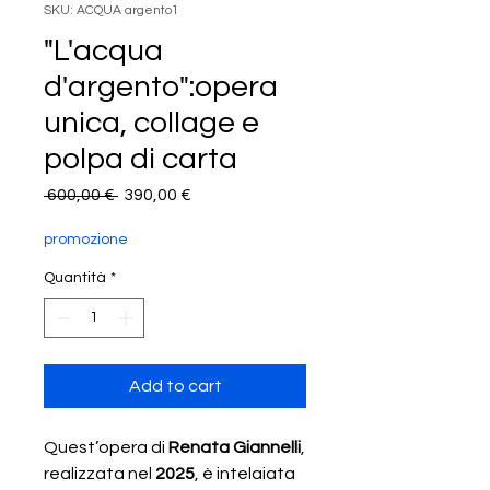
SKU: ACQUA argento1
"L'acqua
d'argento":opera
unica, collage e
polpa di carta
Prezzo
Prezzo
 600,00 € 
390,00 €
regolare
scontato
promozione
Quantità
*
Add to cart
Quest’opera di
Renata Giannelli
,
realizzata nel
2025
, è intelaiata