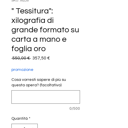
SKU: XILO5
" Tessitura":
xilografia di
grande formato su
carta a mano e
foglia oro
Prezzo
Prezzo
 550,00 € 
357,50 €
regolare
scontato
promozione
Cosa vorresti sapere di più su
questa opera? (facoltativo)
0/500
Quantità
*