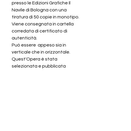
presso le Edizioni Grafiche Il
Navile di Bologna con una
tiratura di 50 copie in monotipo.
Viene consegnata in cartella
corredata di certificato di
autenticità.
Può essere appeso sia in
verticale che in orizzontale.
Quest'Opera è stata
selezionata e pubblicata
dall'Istituto dei Beni Culturali sul
volume dedicato alla Grafica d'
Arte in Emilia Romagna
INFORMAZIONI SUL
PRODOTTO
Le dimensioni del foglio sono di