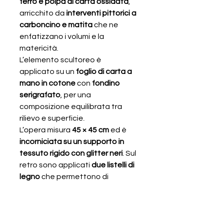
ferro e polpa di carta ossidata
,
arricchito da
interventi pittorici a
carboncino e matita
che ne
enfatizzano i volumi e la
matericità.
L’elemento scultoreo è
applicato su un
foglio di carta a
mano in cotone
con
fondino
serigrafato
, per una
composizione equilibrata tra
rilievo e superficie.
L’opera misura
45 × 45 cm
ed è
incorniciata su un supporto in
tessuto rigido con glitter neri
. Sul
retro sono applicati
due listelli di
legno
che permettono di
esporla anche
direttamente a
parete
, senza necessità di
ulteriori cornici.