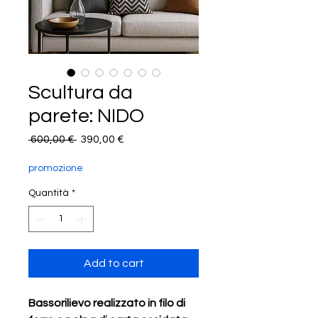
Scultura da
parete: NIDO
Prezzo
Prezzo
 600,00 € 
390,00 €
regolare
scontato
promozione
Quantità
*
Add to cart
Bassorilievo realizzato in filo di