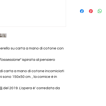
sue parti e restituita
Spedizione gratuita in
certificato di autenti
Spedizione Internazi
uerello su carta a mano di cotone con
l'ossessione
" ispirata al pensiero
di carta a mano di cotone incorniciati
 sono 150x50 cm. , la cornice è in
li
del 2019. L'opera è' corredata da