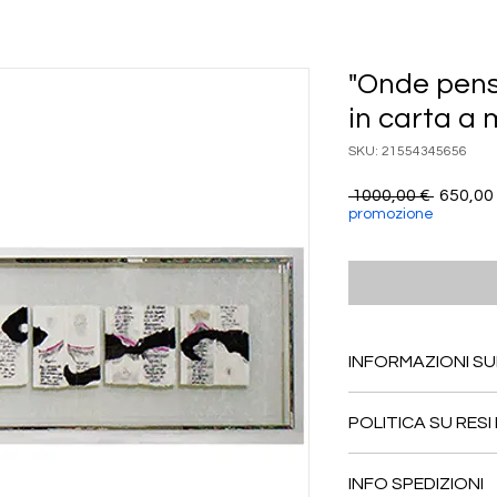
"Onde pens
in carta a
SKU: 21554345656
Prezzo
 1000,00 € 
650,00
regolar
promozione
INFORMAZIONI S
Quest'Opera viene ve
POLITICA SU RESI
con airball e due cart
certificato di autenti
L'acquirente ha 7 gio
INFO SPEDIZIONI
mittente. La scultura