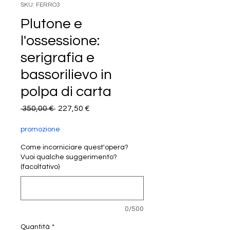
SKU: FERRO3
Plutone e
l'ossessione:
serigrafia e
bassorilievo in
polpa di carta
Prezzo
Prezzo
 350,00 € 
227,50 €
regolare
scontato
promozione
Come incorniciare quest'opera?
Vuoi qualche suggerimento?
(facoltativo)
0/500
Quantità
*