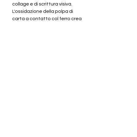
collage e di scrittura visiva.
L'ossidazione della polpa di
carta a contatto col ferro crea
una colorazione sulle sfumature
del ruggine.
E ' un'opera unica del 2022 di
Renata Giannelli
Viene consegnato in cartella
corredato da certificato di
autenticità
RESI
L'opera può essere restituita entro 7
giorni, completamente itegra , nel
packaging originale e con certificato
di autenticità.
CONDIZIONI DI VENDITA