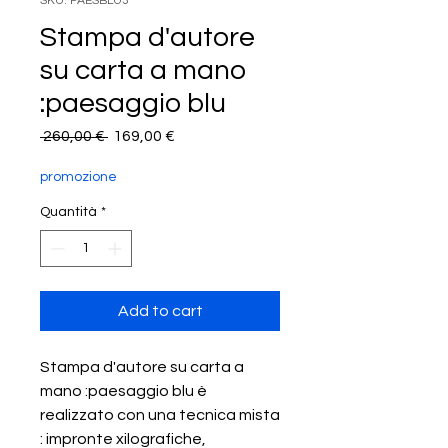
SKU: PAESBLU3
Stampa d'autore
su carta a mano
:paesaggio blu
Prezzo
Prezzo
 260,00 € 
169,00 €
regolare
scontato
promozione
Quantità
*
Add to cart
Stampa d'autore su carta a
mano :paesaggio blu è
realizzato con una tecnica mista
: impronte xilografiche,