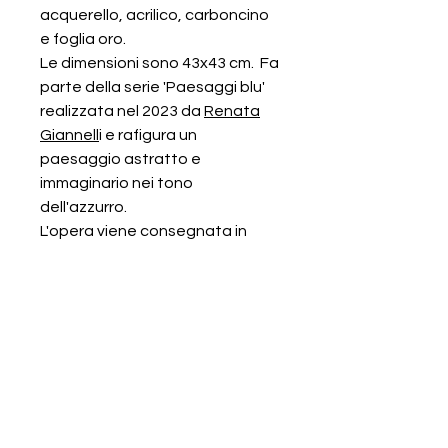
acquerello, acrilico, carboncino
e foglia oro.
Le dimensioni sono 43x43 cm. Fa
parte della serie 'Paesaggi blu'
realizzata nel 2023 da
Renata
Giannell
i e rafigura un
paesaggio astratto e
immaginario nei tono
dell'azzurro.
L'opera viene consegnata in
cartella corredata da
certificato di autenticità.
Le immgini pubblicate mostrano
diversi particolari dell'opera che
presenta effetti di rilevo e
sfumature.