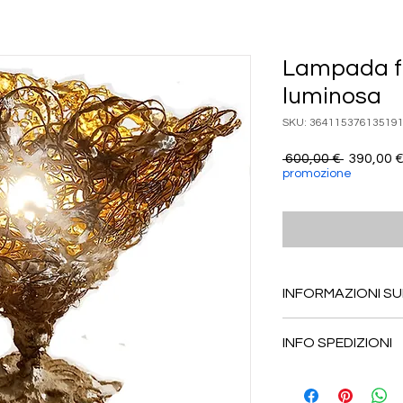
Lampada fi
luminosa
SKU: 36411537613519
Prezzo
 600,00 € 
390,00 
regolare
promozione
INFORMAZIONI S
Le dimensioni della 
INFO SPEDIZIONI
indicativamente:
alezza 50 cm, lungh
Spedito in scatola di 
protezione.