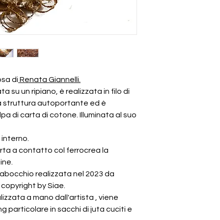
osa di
Renata Giannelli.
 su un ripiano, è realizzata in filo di
na struttura autoportante ed è
pa di carta di cotone. Illuminata al suo
interno.
rta a contatto col ferrocrea la
ine.
rabocchio realizzata nel 2023 da
 copyright by Siae.
zzata a mano dall'artista , viene
particolare in sacchi di juta cuciti e