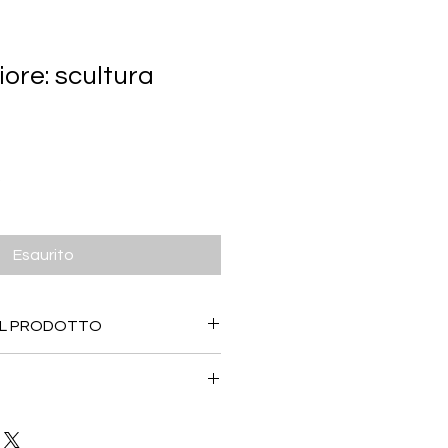
ore: scultura
1
Prezzo
€
scontato
Esaurito
UL PRODOTTO
lampada /fiore sono
ezza 50 cm, profondità 50 cm
cartone rigido e airball di