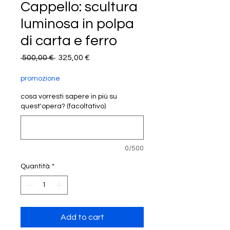
Cappello: scultura
luminosa in polpa
di carta e ferro
Prezzo
Prezzo
 500,00 € 
325,00 €
regolare
scontato
promozione
cosa vorresti sapere in più su
quest'opera? (facoltativo)
0/500
Quantità
*
Add to cart