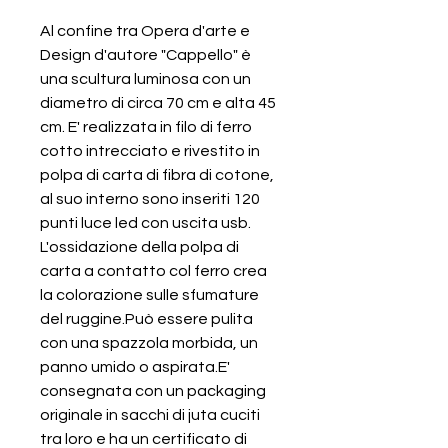
Al confine tra Opera d'arte e
Design d'autore "Cappello" è
una scultura luminosa con un
diametro di circa 70 cm e alta 45
cm. E' realizzata in filo di ferro
cotto intrecciato e rivestito in
polpa di carta di fibra di cotone,
al suo interno sono inseriti 120
punti luce led con uscita usb.
L'ossidazione della polpa di
carta a contatto col ferro crea
la colorazione sulle sfumature
del ruggine.Può essere pulita
con una spazzola morbida, un
panno umido o aspirata.E'
consegnata con un packaging
originale in sacchi di juta cuciti
tra loro e ha un certificato di