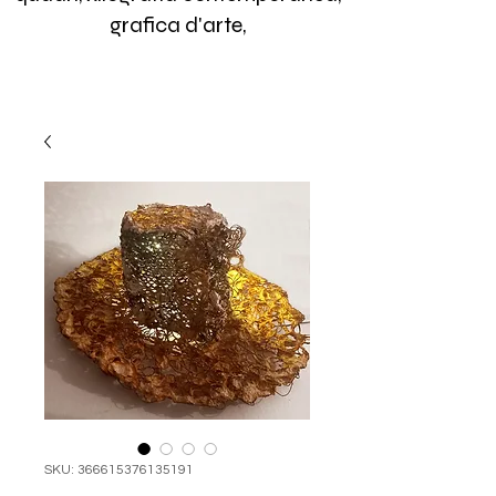
grafica d'arte,
SKU: 366615376135191