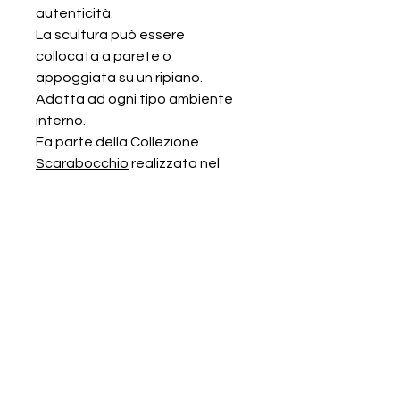
autenticità.
La scultura può essere
collocata a parete o
appoggiata su un ripiano.
Adatta ad ogni tipo ambiente
interno.
Fa parte della Collezione
Scarabocchio
realizzata nel
2023 da
Renata Giannelli ,
protetta da copyright by Siae.
Ogni Opera è interamente
realizzata a mano dall'artista .
INFORMAZIONI SUL
PRODOTTO
Le dimensioni sono.
INFO SPEDIZIONI
lunghezza 90 cm, larghezza 45 cm,
profondità 40 cm