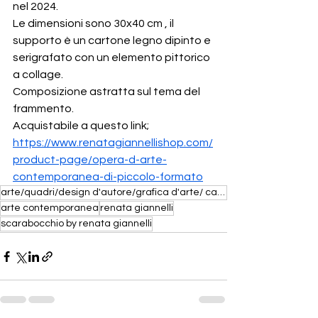
nel 2024.
Le dimensioni sono 30x40 cm , il 
supporto è un cartone legno dipinto e 
serigrafato con un elemento pittorico 
a collage.
Composizione astratta sul tema del 
frammento.
Acquistabile a questo link; 
https://www.renatagiannellishop.com/
product-page/opera-d-arte-
contemporanea-di-piccolo-formato
arte/quadri/design d'autore/grafica d'arte/ carta a mano/ opere in carta/ xilografia/ sculture lumin
arte contemporanea
renata giannelli
scarabocchio by renata giannelli