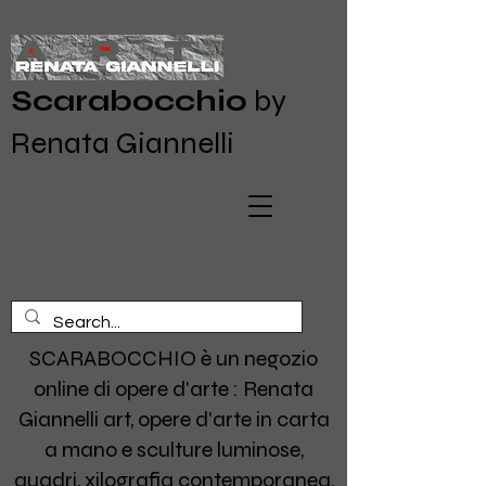
Scarabocchio
by
Renata Giannelli
SCARABOCCHIO è un negozio
online di opere d'arte : Renata
Giannelli art, opere d'arte in carta
a mano e sculture luminose,
quadri, xilografia contemporanea,