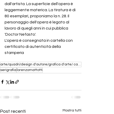
dall'artista. La superficie dell'opera è 
leggermente materica. La tiratura è di 
80 esemplari, proponiamo la n. 28. Il 
personaggio dell'opera è legato al 
lavoro di quegli anni in cui pubblica 
'Doctor Nefasto'.
L'opera è consegnata in cartella con 
certificato di autenticità della 
stamperia
arte/quadri/design d'autore/grafica d'arte/ carta a mano/ opere in carta/ xilografia/ sculture lumin
serigrafia
lorenzomattotti
Mostra tutti
Post recenti