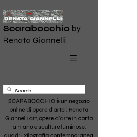
Scarabocchio
by
Renata Giannelli
SCARABOCCHIO è un negozio
online di opere d'arte : Renata
Giannelli art, opere d'arte in carta
a mano e sculture luminose,
quadri, xilografia contemporanea,