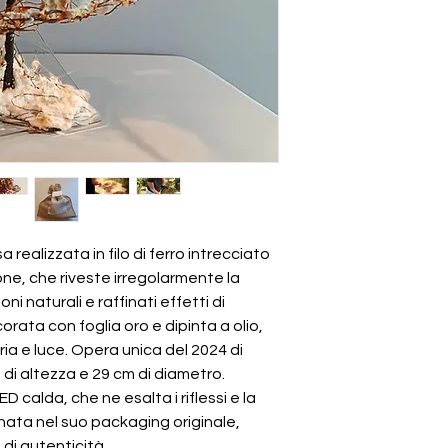
 realizzata in filo di ferro intrecciato
tone, che riveste irregolarmente la
i naturali e raffinati effetti di
rata con foglia oro e dipinta a olio,
ria e luce. Opera unica del 2024 di
 di altezza e 29 cm di diametro.
ED calda, che ne esalta i riflessi e la
nata nel suo packaging originale,
di autenticità.