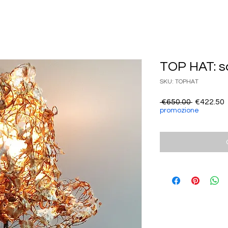
TOP HAT: s
SKU: TOPHAT
Regular
 €650.00 
€422.50
Price
P
promozione