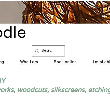
dle
by Renata Giannelli
og
Who I am
Book online
I miei a
RY
ks, woodcuts, silkscreens, etchin