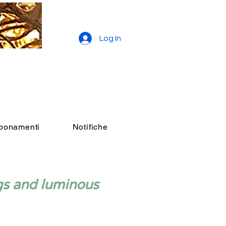
Log In
bbonamenti
Notifiche
gs and luminous