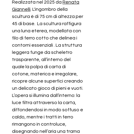
Realizzata nel 2025 da
Renata
Giannelli
. L'ingombro della
scultura è di 75 cm di altezza per
45 di base. La scultura raffigura
una luna eterea, modellata con
filo di ferro cotto che delinea i
contorni essenziali . La struttura
leggera funge da scheletro
trasparente, all’interno del
quale la polpa di carta di
cotone, materica e irregolare,
ricopre alcune superfici creando
un delicato gioco di pieni e vuoti.
L’opera si illumina dall’interno: la
luce filtra attraverso la carta,
diffondendosi in modo soffuso e
caldo, mentre i tratti in ferro
rimangono in controluce,
disegnando nell’aria una trama