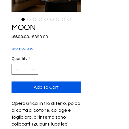
MOON
Regular
Sale
 €600.00 
€390.00
Price
Price
promozione
Quantity
*
Add to Cart
Opera unica in filo di ferro, polpa
di carta di cotone, collage e
foglia oro, all'interno sono
collocati 120 punti luce led.