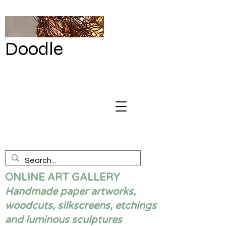
Doodle
by Renata
Giannelli
ONLINE ART GALLERY
Handmade paper artworks,
woodcuts, silkscreens, etchings
and luminous sculptures