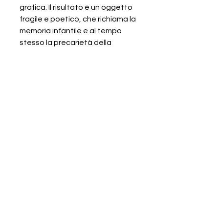
grafica. Il risultato è un oggetto
fragile e poetico, che richiama la
memoria infantile e al tempo
stesso la precarietà della
materia, trasformata in una luna
di luce sospesa tra presenza e
assenza.
Predisposta per essere
collocata a parete, viene
consegnata nell'apposito
packaging in sacchi di juta cuciti
e stampati , è corredata da
certificato di autenticità. Viene
spedita protetta da imballo in
cartone rigido.