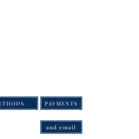
METHODS
PAYMENTS
11200
and email
re