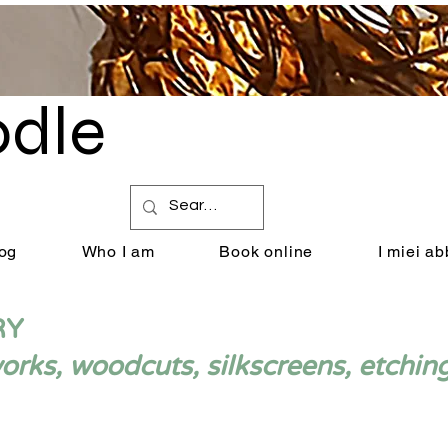
dle
by Renata Giannelli
og
Who I am
Book online
I miei a
RY
ks, woodcuts, silkscreens, etchin