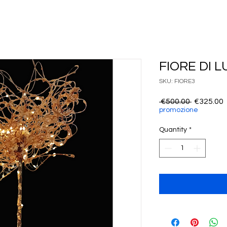
FIORE DI 
SKU: FIORE3
Regular
 €500.00 
€325.00
Price
P
promozione
Quantity
*