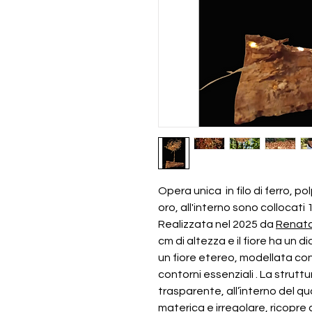
Opera unica in filo di ferro, po
oro, all'interno sono collocati 
Realizzata nel 2025 da
Renata
cm di altezza e il fiore ha un d
un fiore etereo, modellata con 
contorni essenziali . La strut
trasparente, all’interno del qu
materica e irregolare, ricopre