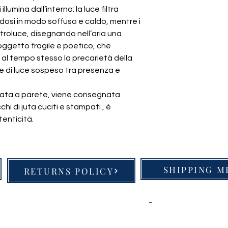
illumina dall’interno: la luce filtra
dosi in modo soffuso e caldo, mentre i
ntroluce, disegnando nell’aria una
n oggetto fragile e poetico, che
e al tempo stesso la precarietà della
re di luce sospeso tra presenza e
cata a parete, viene consegnata
hi di juta cuciti e stampati , è
tenticità.
SHIPPING 
RETURNS POLICY
iannelli Via Cignani 25/1 - 40128 Bologna
-
VAT number 040758
er: Chiesina Farnè 35/d- Lizzano in Belvede