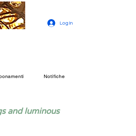
Log In
bbonamenti
Notifiche
gs and luminous