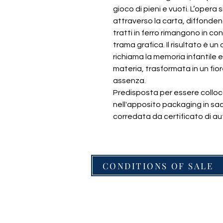
gioco di pieni e vuoti. L’opera si 
attraverso la carta, diffonden
tratti in ferro rimangono in co
trama grafica. Il risultato è u
richiama la memoria infantile 
materia, trasformata in un fio
assenza.
Predisposta per essere collo
nell'apposito packaging in sacc
corredata da certificato di au
CONDITIONS OF SALE
Renata G
Ateli